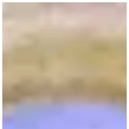
Spring
til
indhold