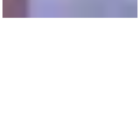
thetonikum.com
Incipit
Lorem ipsum dolor sit
amet, consectetur
adipiscing elit, sed do
eiusmod tempor
incididunt ut labore et
dolore magna aliqua. Ut